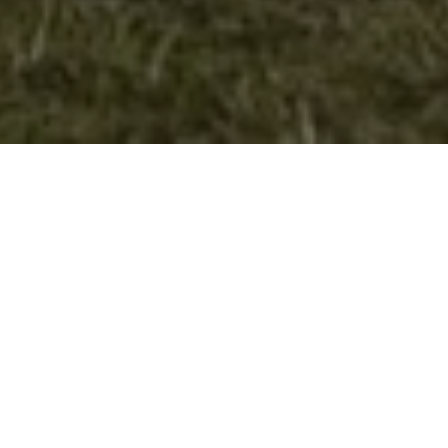
Учество на јавната расправа по Нацрт
Програмата на Советот на млади на
Велес за 2016