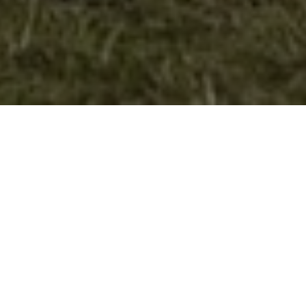
Учество на Средбите на извидници
во Св.Николе
На покана на извидничкиот одред “Гоце Делчев“ од
Св.Николе, претставници на извидничкиот одред
“Димитар Влахов“ земаа учество на Средбите на
извидници кои се одржаа во извидничкиот дом во село