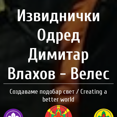
Извиднички
Одред
Димитар
Влахов - Велес
Создаваме подобар свет / Creating a
better world