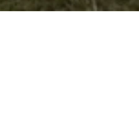
Учество на работилница во Влада на
РМ
Во организација Генералниот секретаријат на Владата на РМ ,
Одделението за соработка со невладини организации организираше
работилница на тема “Зајакнување на пристапот на невладините
организации до средствата од државниот буџет“. Работилницата се
одржа на 25 ноември 2008 год. (вторник). На оваа работилница од