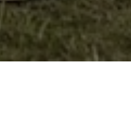
Учество на информативна сесија
Претставниците на извидничкиот одред “Димитар
Влахов“ – Велес Ангелче и Жаклина Гушеви на 19.10.2022
год. (среда) во Хотел “Гарденија“ учествуваа на