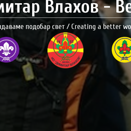
итар Влахов - В
здаваме подобар свет / Creating a better wo