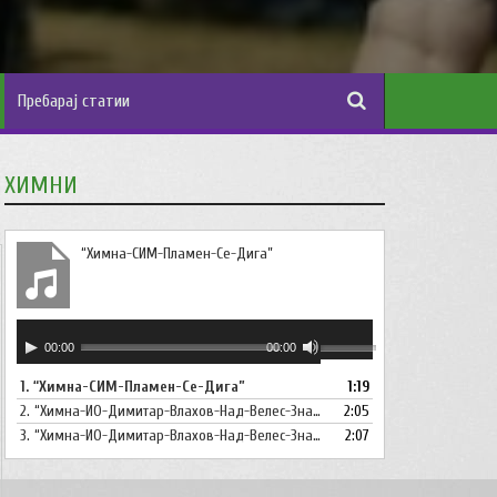
ХИМНИ
“Химна-СИМ-Пламен-Се-Дига”
Аудио
Користете
00:00
00:00
плејер
ги
1.
“Химна-СИМ-Пламен-Се-Дига”
1:19
копшињата
2.
“Химна-ИО-Димитар-Влахов-Над-Велес-Знаме-Се-Вее”
Горна
2:05
стрела/
3.
“Химна-ИО-Димитар-Влахов-Над-Велес-Знаме-Се-Вее-Инструментал”
2:07
Долна
стрелка,