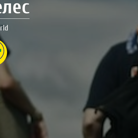
елес
rld