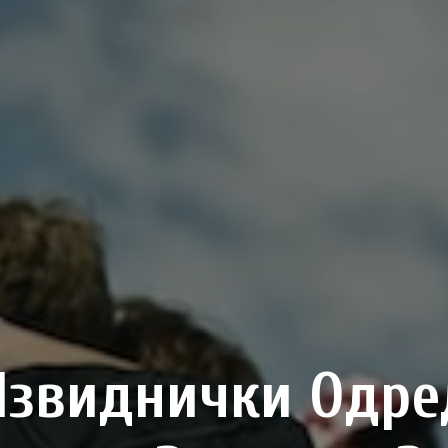
Извиднички Одре