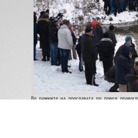
Во рамките на прославата по повод правосла
(четврток) општинските здруженија – извидни
во соработка со Градоначалникот на Општин
настапија како спасителна единица за верски
зема и Претседателот на РМ, г-дин Ѓорге Ива