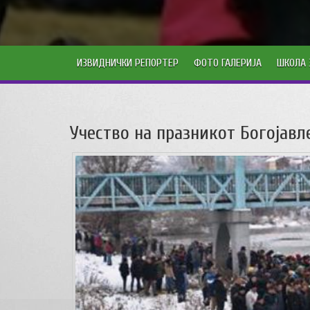
ИЗВИДНИЧКИ РЕПОРТЕР
ФОТО ГАЛЕРИЈА
ШКОЛА 
Учество на празникот Богојавл