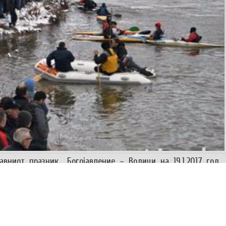
вниот празник Богојавление – Водици на 19.1.2017 год.
чки одред “Димитар Влахов“ и Вардарска регата “Гемиџии“
а Велес, г-дин Славчо Чадиев и со опрема од општината
от празник Водици 2017, на која што манифестаија учество
нов. Двете здруженија со повеќе од 30 и луге и опрема од