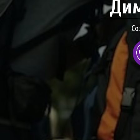
Дим
Со