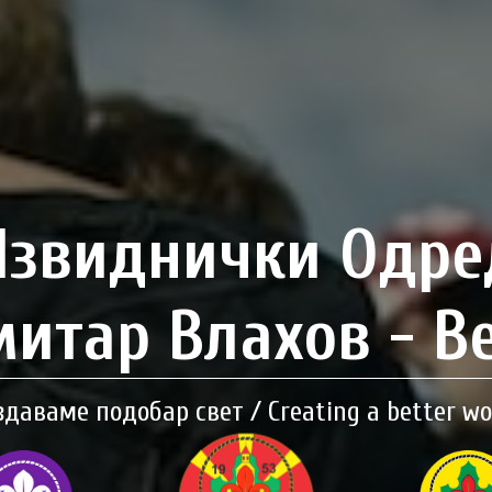
Извиднички Одре
итар Влахов - В
здаваме подобар свет / Creating a better wo