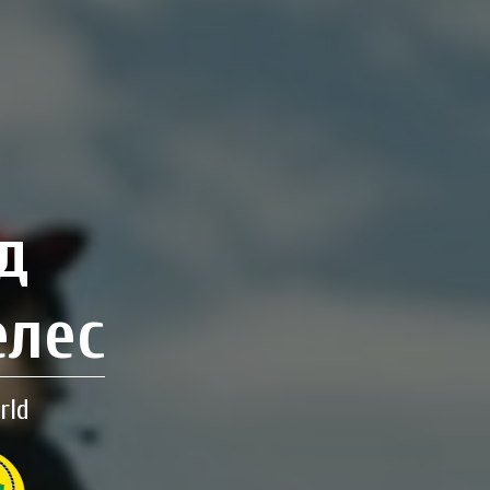
д
елес
rld