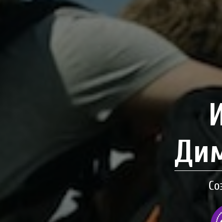
Дим
Со