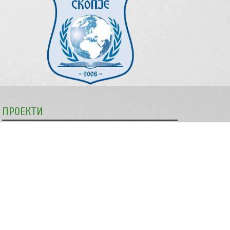
ПРОЕКТИ
Изработката на упатствата беше поддржана во рамки
на програмата „Комисијата за антидискриминација ја
извршува својата превентивна и заштитна улога“,
имплементирана од МЦМС, а финансирана од
Европската Унија.