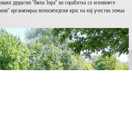
колошко друштво “Вила Зора“ во соработка со основните
ов“ организираа велосипедски крос на кој учество земаа