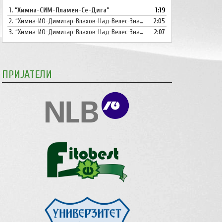
1.
“Химна-СИМ-Пламен-Се-Дига”
1:19
копшињата
2.
“Химна-ИО-Димитар-Влахов-Над-Велес-Знаме-Се-Вее”
Горна
2:05
стрела/
3.
“Химна-ИО-Димитар-Влахов-Над-Велес-Знаме-Се-Вее-Инструментал”
2:07
Долна
стрелка,
за
ПРИЈАТЕЛИ
зголемување
или
намалување
на
звукот.