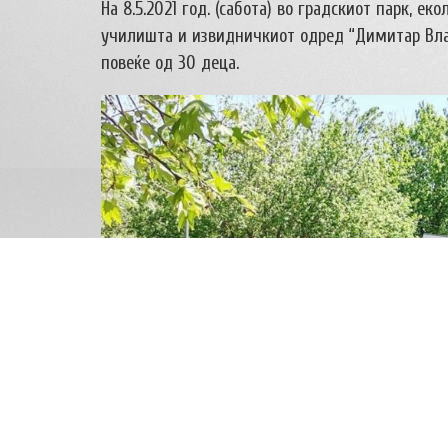
На 8.5.2021 год. (сабота) во градскиот парк, е
училишта и извидничкиот одред “Димитар Влах
повеќе од 30 деца.