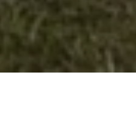
Учество на велешките извидници на
ликовен и литературен конкурс во
рамките на 22 Февруари