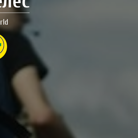
елес
rld