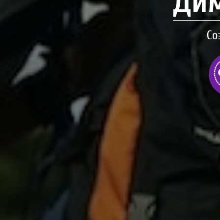
Дим
Со