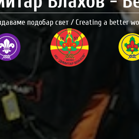
итар Влахов - В
здаваме подобар свет / Creating a better wo