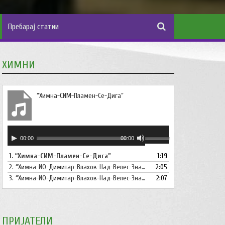
ХИМНИ
“Химна-СИМ-Пламен-Се-Дига”
Аудио
Користете
00:00
00:00
плејер
ги
1.
“Химна-СИМ-Пламен-Се-Дига”
1:19
копшињата
2.
“Химна-ИО-Димитар-Влахов-Над-Велес-Знаме-Се-Вее”
Горна
2:05
стрела/
3.
“Химна-ИО-Димитар-Влахов-Над-Велес-Знаме-Се-Вее-Инструментал”
2:07
Долна
стрелка,
за
ПРИЈАТЕЛИ
зголемување