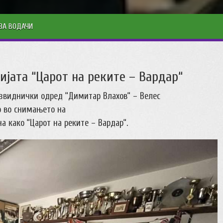
ЗА ВОДАЧИ
јата “Царот на реките – Вардар“
 извиднички одред “Димитар Влахов“ – Велес
о во снимањето на
а како “Царот на реките – Вардар“.