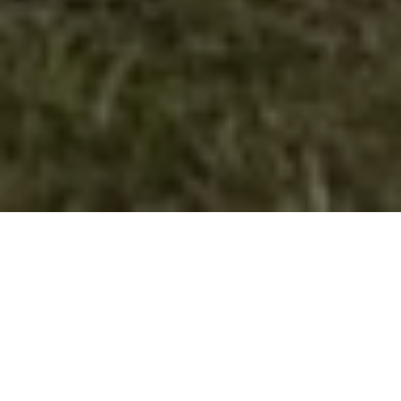
Учество во проектот Боренка во
Василево