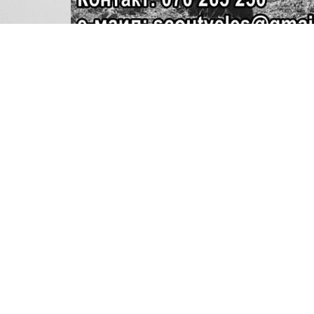
Повеќе информации за извиднички одред “Дим
www.scoutveles.org.mk e-mail: scoutveles@g
или на ул: Трајко Панов 22, Дом на НВО (во ме
https://www.facebook.com/izvidnickiodreddimita
https://www.youtube.com/channel/UCn_Gy1Vcti
https://www.instagram.com/i.o.dimitar_vlahov/
Придружи се на извидниците и: