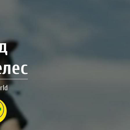
д
елес
rld