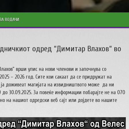
ЗА ВОДАЧИ
идничкиот одред “Димитар Влахов“ во
лахов“ врши упис на нови членови и започнува со
025 – 2026 год. Сите кои сакаат да се придружат на
 ја доживеат магијата на извидништвото може да ни
9 до 30.09.2025. За повеќе информации побарајте не на 070
но на нашиот одредски веб сајт или дојдете во нашите