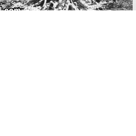
итар Влахов“ на следните линкови:
mail.com
сноста Дворови кај старата Детска градинка)
rvlahov
z4r9sEPhtmRAw