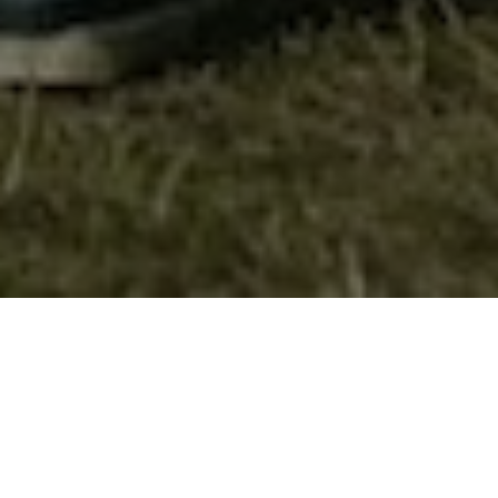
Телекомуникациската компанија
оне.Вип со поддршка за извидниците