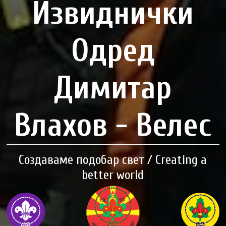
Извиднички
Одред
Димитар
Влахов - Велес
Создаваме подобар свет / Creating a
better world