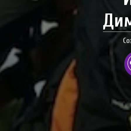
Дим
Со