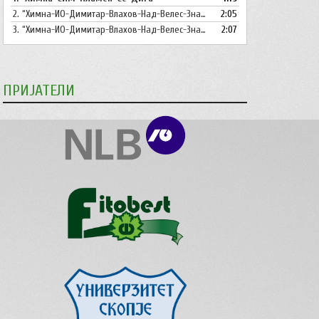
2.
“Химна-ИО-Димитар-Влахов-Над-Велес-Знаме-Се-Вее”
Горна
2:05
стрела/
3.
“Химна-ИО-Димитар-Влахов-Над-Велес-Знаме-Се-Вее-Инструментал”
2:07
Долна
стрелка,
за
ПРИЈАТЕЛИ
зголемување
или
намалување
на
звукот.