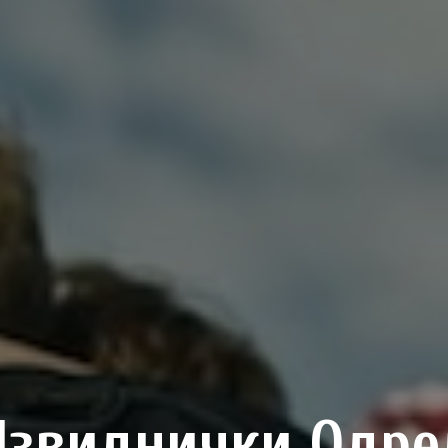
Извиднички Одре