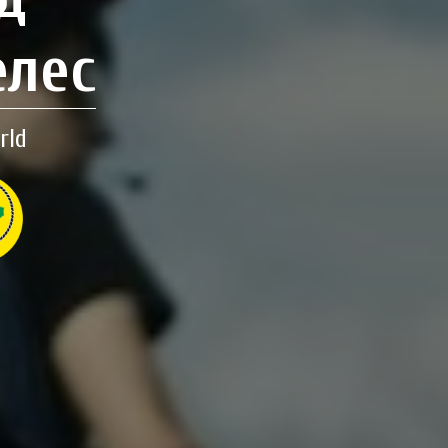
елес
rld