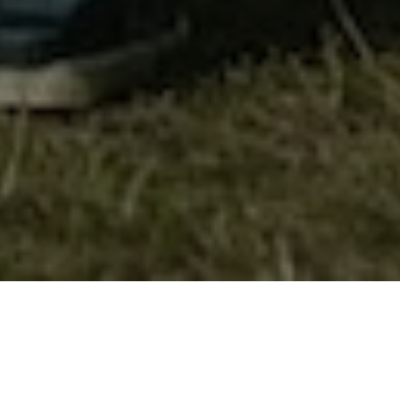
Благој Ѓорчевски, член на Советот на