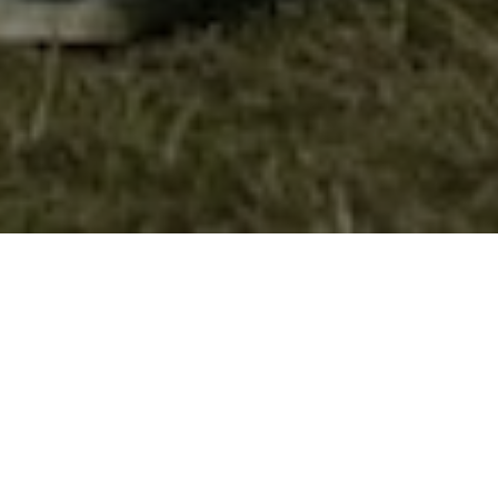
Свечено давање на Завет
На 4.11.2023 год. во Скопје во СУГС “Раде Јовчевски –
Корчагин“ по повод одбележувањето на 70 годишен
јубилеј, Сојуз на Извидници на Македонија организираше