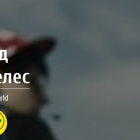
д
елес
rld