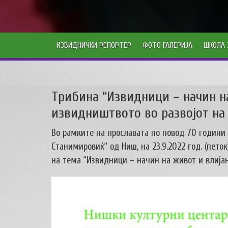
ИЗВИДНИЧКИ РЕПОРТЕР
ФОТО ГАЛЕРИЈА
ШКОЛА 
Tрибина “Извидници – начин н
извидништвото во развојот на
Во рамките на прославата по повод 70 години
Станимировиќ“ од Ниш, на 23.9.2022 год. (пет
на тема “Извидници – начин на живот и влијан