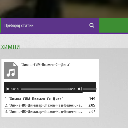
ХИМНИ
“Химна-СИМ-Пламен-Се-Дига”
Аудио
Користете
00:00
00:00
плејер
ги
1.
“Химна-СИМ-Пламен-Се-Дига”
1:19
копшињата
2.
“Химна-ИО-Димитар-Влахов-Над-Велес-Знаме-Се-Вее”
Горна
2:05
стрела/
3.
“Химна-ИО-Димитар-Влахов-Над-Велес-Знаме-Се-Вее-Инструментал”
2:07
Долна
стрелка,