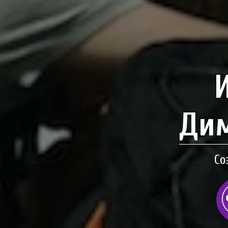
Дим
Со