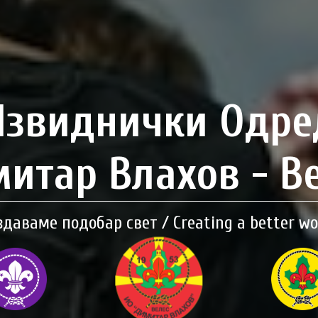
Извиднички Одре
итар Влахов - В
здаваме подобар свет / Creating a better wo