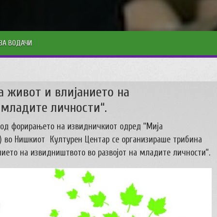
ЗА ВОДАЧИ
а живот и влијанието на
 младите личности“.
 од форирањето на извидничкиот одред “Мија
ок) во Нишкиот Културен Центар се организираше трибина
ието на извидништвото во развојот на младите личности“.