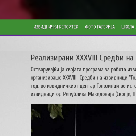
ИЗВИДНИЧКИ РЕПОРТЕР
ФОТО ГАЛЕРИЈА
ШКОЛА 
Реализирани XXXVIII Средби на
Остварувајќи ја својата програма за работа из
организираше XXXVIII Средби на извидници “Го
год. во извидничкиот центар Голозинци во ист
извидници од Република Македонија (Скопје, Пр