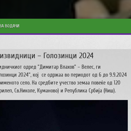
ЗА ВОДАЧИ
 извидници – Голозинци 2024
видничкиот одред “Димитар Влахов“ – Велес, ги
лозинци 2024“, кој се одржаа во периодот од 6 до 9.9.2024
оименото село. На средбите учество земаа повеќе од 120
илеп, Св.Николе, Куманово) и Република Србија (Ниш).