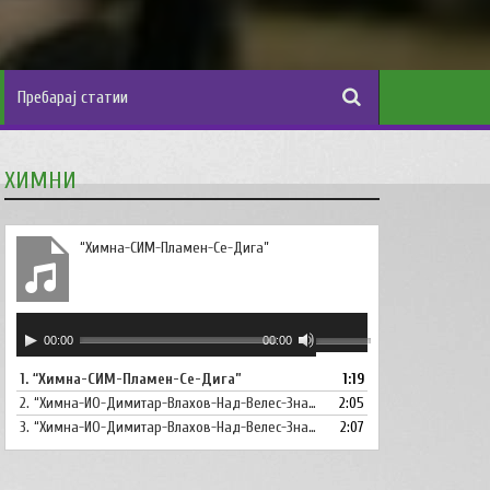
ХИМНИ
“Химна-СИМ-Пламен-Се-Дига”
Аудио
Користете
00:00
00:00
плејер
ги
1.
“Химна-СИМ-Пламен-Се-Дига”
1:19
копшињата
2.
“Химна-ИО-Димитар-Влахов-Над-Велес-Знаме-Се-Вее”
Горна
2:05
стрела/
3.
“Химна-ИО-Димитар-Влахов-Над-Велес-Знаме-Се-Вее-Инструментал”
2:07
Долна
стрелка,