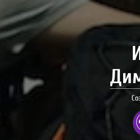
Дим
Со