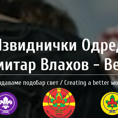
Извиднички Одре
итар Влахов - В
здаваме подобар свет / Creating a better wo