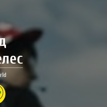
д
елес
rld