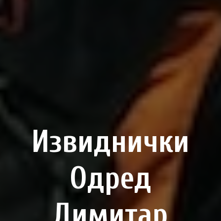
Извиднички
Одред
Димитар