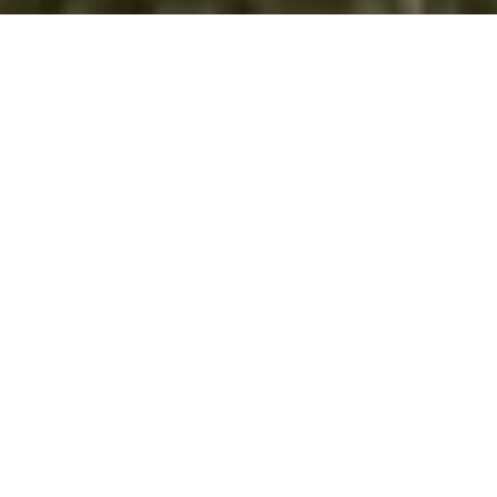
Реализирани XXXVII Средби на
извидници – Голозинци 2023
Остварувајќи ја својата програма за работа
Извидничкиот одред “Димитар Влахов“ – Велес, ги
организираше XXXVII Средби на извидници Голозинци
2023, кој се одржаа во периодот од 8 до 10.09.2023 год.
во извидничкиот центар Голозинци во истоименото село.
На средбите учество земаа повеќе од 120 извидници од
Република Македонија (Скопје, Прилеп, Штип, Св.Николе,
Битола) и Република Србија (Ниш).