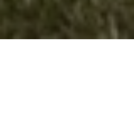
Реализирани XXXVI Средби на
извидници – Голозинци 2022
Остварувајќи ја својата програма за работа
Извидничкиот одред “Димитар Влахов“ – Велес, ги
организираше XXXVI Средби на извидници Голозинци
2022, кој се одржаа во периодот од 9 до 11.09.2022 год.
во извидничкиот центар Голозинци во истоименото село.