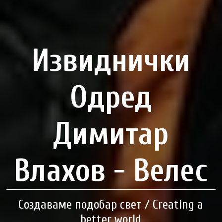
Извиднички
Одред
Димитар
Влахов - Велес
Создаваме подобар свет / Creating a
better world