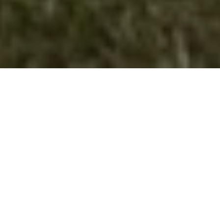
Проектот “Боренка“ претставен пред
децата од велешките основни
училишта
На 14.12.2022 год. (среда) повеќе од 100 деца од
основните училишта во Велес, беа дел од едукативна
работилница на тема животната средина насловена како