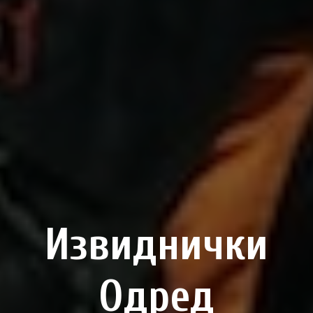
Извиднички
Одред