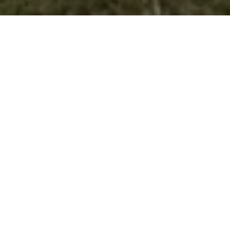
Програмски активности на
семинарите од Мини Смотра
Почитувани извидници, како што ветивме еве ги објавуваме и
програмските активности за семинарот за обука на старешини и
началници и семинарот за пишување на проекти кои ќе се