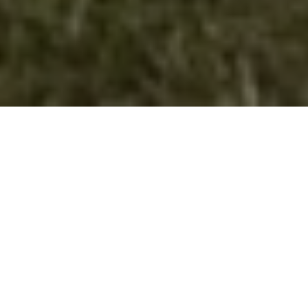
Придобивки од реализацијата на
проектите во рамките на “Техничка
поддршка за подобрување на
овозможувачката средина за
граѓанските организации во
Република Северна Македонија