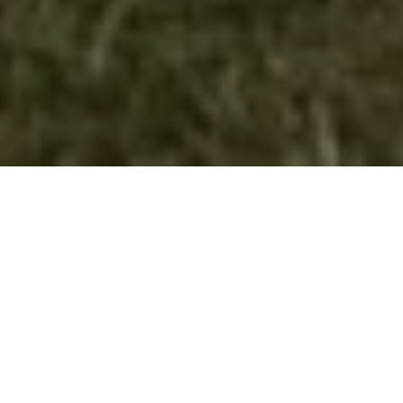
Претставување на МРТ и Радио
Голди по повод Светскиот ден на
извидништвото
По повод Светскиот ден на извидништвото на МТВ и
локалното Голди радио во Велес, старешината на