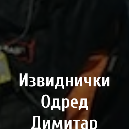
Извиднички
Одред
Димитар