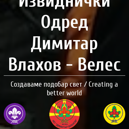
Извиднички
Одред
Димитар
Влахов - Велес
Создаваме подобар свет / Creating a
better world