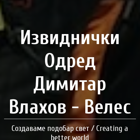
Извиднички
Одред
Димитар
Влахов - Велес
Создаваме подобар свет / Creating a
better world