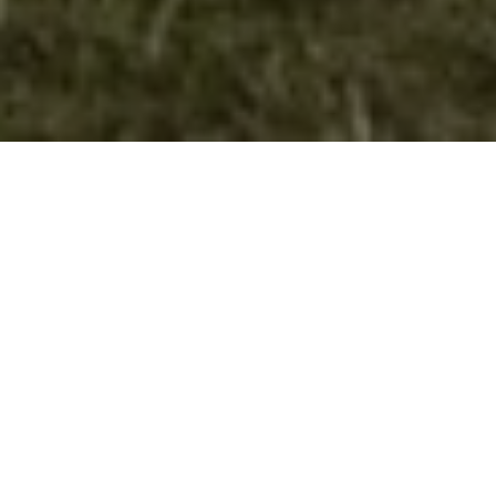
Потпишан Меморандум за соработка
со Програмата за управување,
користење и заштита на подземните
води