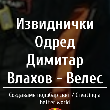
Извиднички
Одред
Димитар
Влахов - Велес
Создаваме подобар свет / Creating a
better world