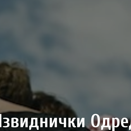
Извиднички Одре