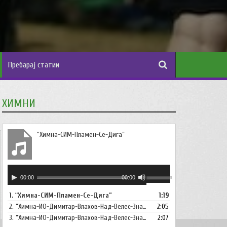
ХИМНИ
“Химна-СИМ-Пламен-Се-Дига”
Аудио
Користете
00:00
00:00
плејер
ги
1.
“Химна-СИМ-Пламен-Се-Дига”
1:19
копшињата
2.
“Химна-ИО-Димитар-Влахов-Над-Велес-Знаме-Се-Вее”
Горна
2:05
стрела/
3.
“Химна-ИО-Димитар-Влахов-Над-Велес-Знаме-Се-Вее-Инструментал”
2:07