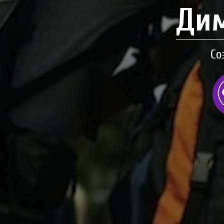
Дим
Со