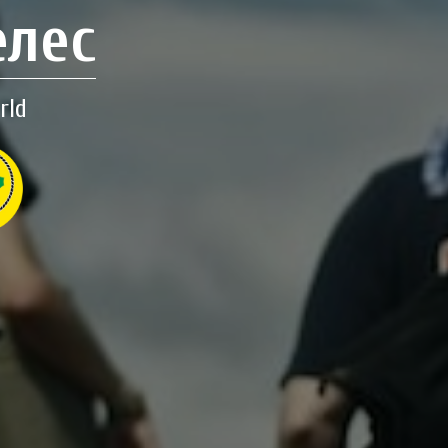
елес
rld