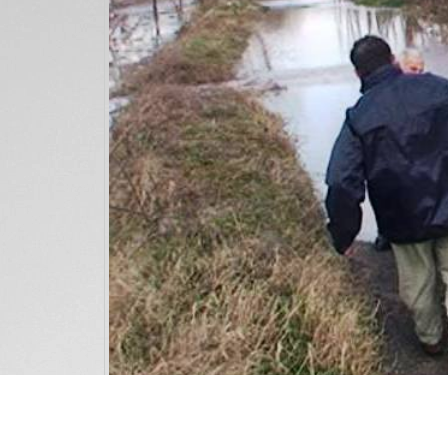
Во соработка со кризниот штаб на Општин
поплавувањето на населбите Шорка и Речани,