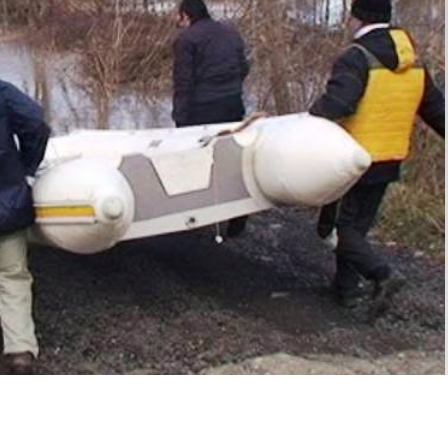
а Велес, по излевањето на реката Вардар кај Велес и
 на 7.2.2015 год.(сабота) членови на извидничкиот одред