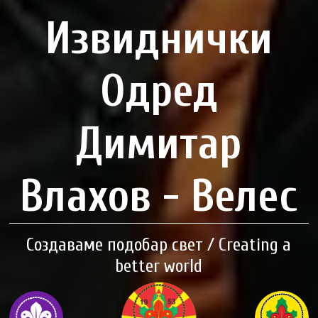
Извиднички
Одред
Димитар
Влахов - Велес
Создаваме подобар свет / Creating a
better world