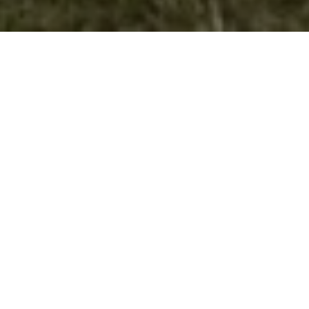
Обука за собирање билки, лишаи,
печурки и шумски плодови