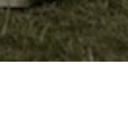
Нов гумен чамец за извидниците во
Велес