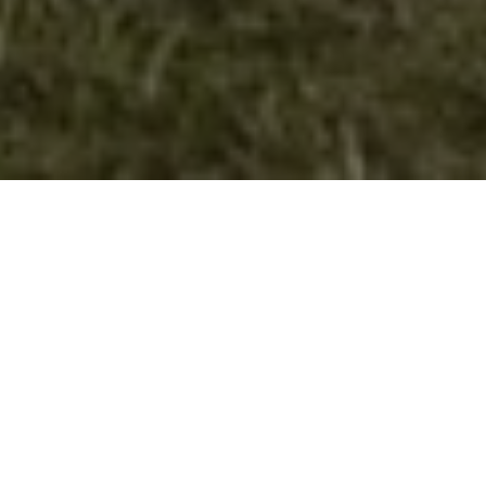
Нови три извиднички инструктори во
Велес
Во периодот од 11-12.и 18-19.12.2021 год. во просториите
на старо матично во Скопје во организација на Сојуз на
извидници на Македонија се организираше
Инструкторската школа – WOOD BADGE обука, на која што