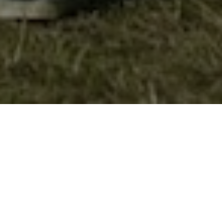
Нова камперска опрема за
велешките извидници