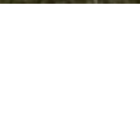
На денот на пролетта !
Стотина деца
учествуваа во
велосипедскиот крос со кој денеска беше означен стартот на