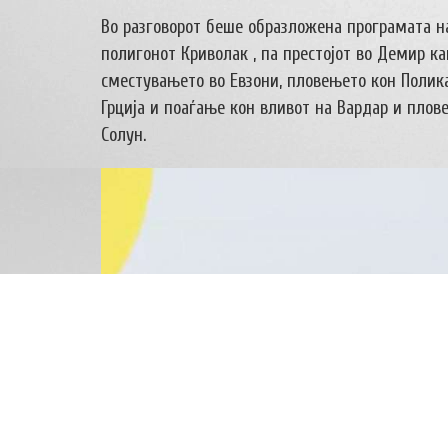
Во разговорот беше образложена програмата на
полигонот Криволак , па престојот во Демир ка
сместувањето во Евзони, пловењето кон Полика
Грција и поаѓање кон вливот на Вардар и плов
Солун.