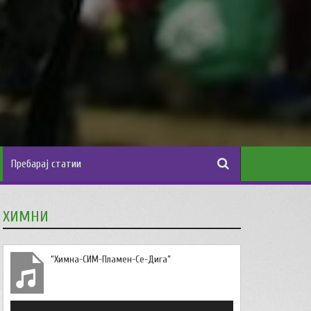
ХИМНИ
“Химна-СИМ-Пламен-Се-Дига”
Аудио