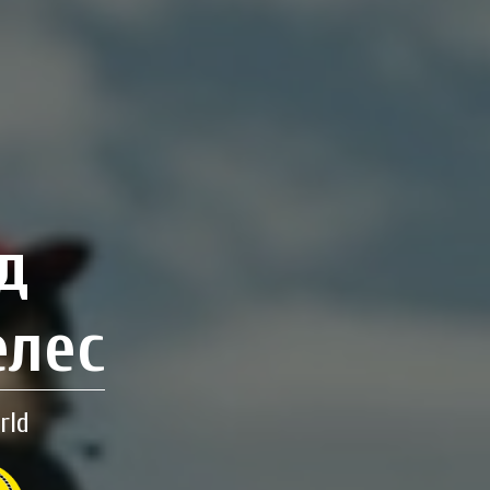
д
елес
rld