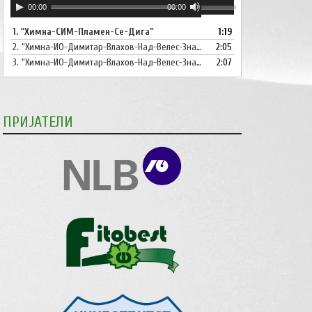
Користете
00:00
00:00
плејер
ги
1.
“Химна-СИМ-Пламен-Се-Дига”
1:19
копшињата
2.
“Химна-ИО-Димитар-Влахов-Над-Велес-Знаме-Се-Вее”
Горна
2:05
стрела/
3.
“Химна-ИО-Димитар-Влахов-Над-Велес-Знаме-Се-Вее-Инструментал”
2:07
Долна
стрелка,
за
ПРИЈАТЕЛИ
зголемување
или
намалување
на
звукот.