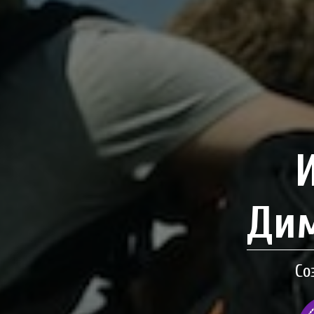
Дим
Со