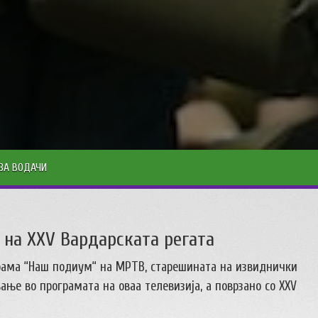
ЗА ВОДАЧИ
на XXV Вардарската регата
рограма “Наш подиум“ на МРТВ, старешината на извиднички
ање во програмата на оваа телевизија, а поврзано со XXV