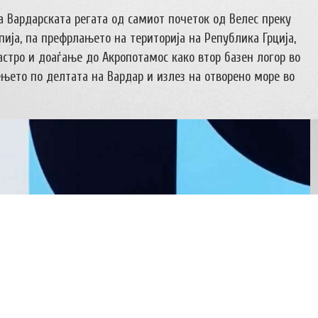
 Вардарската регата од самиот почеток од Велес преку
пија, па префрлањето на територија на Република Грција,
стро и доаѓање до Акропотамос како втор базен логор во
ењето по делтата на Вардар и излез на отворено море во