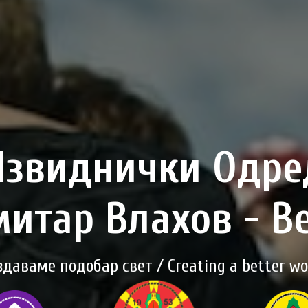
Извиднички Одре
итар Влахов - В
здаваме подобар свет / Creating a better wo