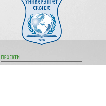
ПРОЕКТИ
Изработката на упатствата беше поддржана во рамки
на програмата „Комисијата за антидискриминација ја
извршува својата превентивна и заштитна улога“,
имплементирана од МЦМС, а финансирана од
Европската Унија.