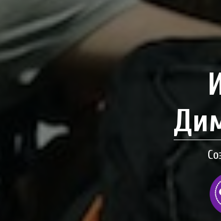
Дим
Со