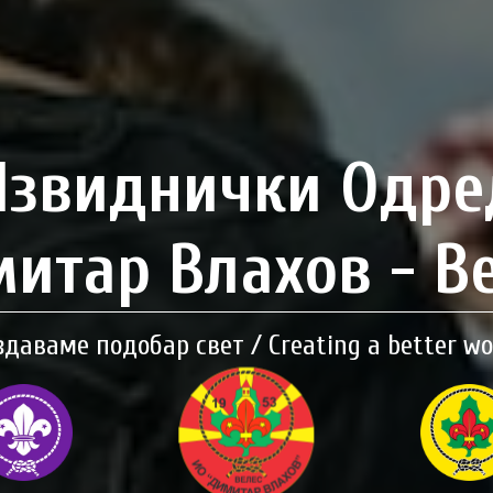
Извиднички Одре
итар Влахов - В
здаваме подобар свет / Creating a better wo