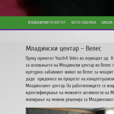
ИЗВИДНИЧКИ РЕПОРТЕР
ФОТО ГАЛЕРИЈА
ШКОЛА 
Младински центар – Велес
Преку проектот Youth4 Veles во периодот од 8-
за основањето на Младински центар во Велес 
културно-забавниот живот во Велес за младите
даде придонесе во процесот на концептуализи
Младинскиот центар. На работилниците се изв
идентификување на можните активности на Мл
мапирање на можни решенија за Младинскиот 