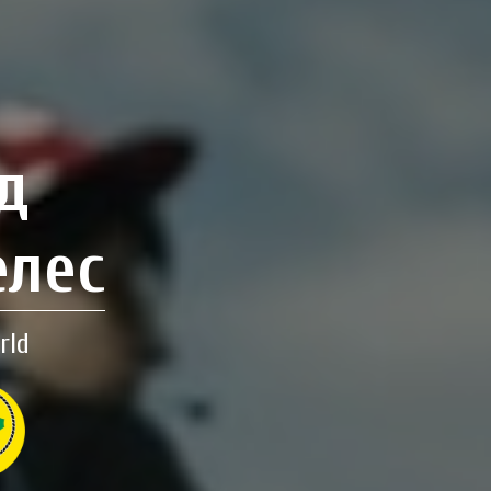
д
елес
rld