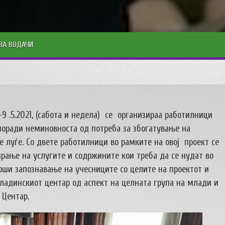
ЗА ВОДАЧИ
9 .5.2021, (сабота и недела) се организираа работилници
поради неминовноста од потреба за збогатување на
 луѓе. Со двете работилници во рамките на овој проект се
рање на услугите и содржините кои треба да се нудат во
рши запознавање на учесниците со целите на проектот и
адинскиот центар од аспект на целната група на млади и
Центар.