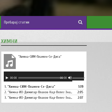
ХИМНИ
“Химна-СИМ-Пламен-Се-Дига”
Аудио
Користете
00:00
00:00
плејер
ги
1.
“Химна-СИМ-Пламен-Се-Дига”
1:19
копшињата
2.
“Химна-ИО-Димитар-Влахов-Над-Велес-Знаме-Се-Вее”
Горна
2:05
стрела/
3.
“Химна-ИО-Димитар-Влахов-Над-Велес-Знаме-Се-Вее-Инструментал”
2:07
Долна
стрелка,