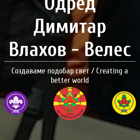
Одред
Димитар
Влахов - Велес
Создаваме подобар свет / Creating a
better world