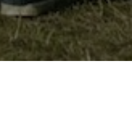
Меѓународна соработка
Извидничкиот одред Димитар
Влахов од Велес потпиша
Меморандум на соработка со извидничката единица Кафеав мечок
од Софија, Бугарија. Меморандумот за соработка е потпишан во