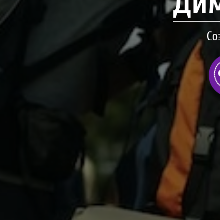
Дим
Со