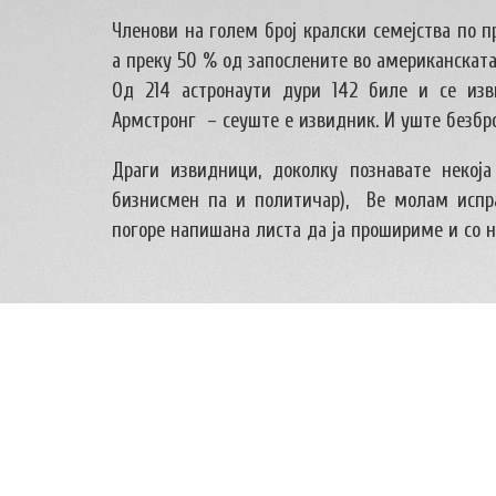
Членови на голем број кралски семејства по 
а преку 50 % од запослените во американската
Од 214 астронаути дури 142 биле и се изв
Армстронг – сеуште е извидник. И уште безбро
Драги извидници, доколку познавате некоја 
бизнисмен па и политичар), Ве молам испра
погоре напишана листа да ја прошириме и со 
НАПИШЕТЕ КОМЕНТАР
Вашата е-маил адреса нема да биде објавена. Задолж