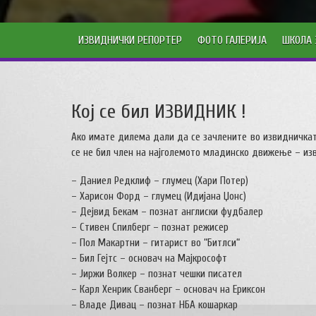
ИЗВИДНИЧКИ РЕПОРТЕР
ФОТО ГАЛЕРИЈА
ШКОЛА 
Кој се бил ИЗВИДНИК !
Ако имате дилема дали да се зачлените во извидничката
се не бил член на најголемото младинско движење – из
– Даниел Редклиф – глумец (Хари Потер)
– Харисон Форд – глумец (Идијана Џонс)
– Дејвид Бекам – познат англиски фудбалер
– Стивен Спилберг – познат режисер
– Пол Макартни – гитарист во “Битлси“
– Бил Гејтс – основач на Мајкрософт
– Јиржи Волкер – познат чешки писател
– Карл Хенрик Сванберг – основач на Ериксон
– Владе Дивац – познат НБА кошаркар