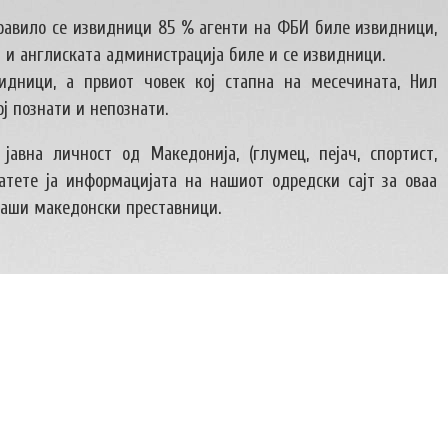
правило се извидници 85 % агенти на ФБИ биле извидници,
 и англиската администрација биле и се извидници.
идници, а првиот човек кој стапна на месечината, Нил
ј познати и непознати.
јавна личност од Македонија, (глумец, пејач, спортист,
тете ја информацијата на нашиот одредски сајт за оваа
наши македонски преставници.
ителните полиња се означени
*