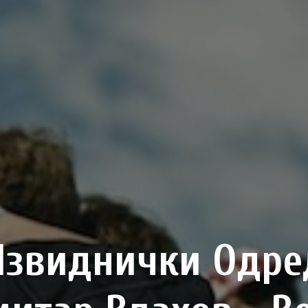
Извиднички Одре