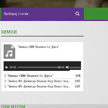
ХИМНИ
“Химна-СИМ-Пламен-Се-Дига”
Аудио
Користете
00:00
00:00
плејер
ги
1.
“Химна-СИМ-Пламен-Се-Дига”
1:19
копшињата
2.
“Химна-ИО-Димитар-Влахов-Над-Велес-Знаме-Се-Вее”
Горна
2:05
стрела/
3.
“Химна-ИО-Димитар-Влахов-Над-Велес-Знаме-Се-Вее-Инструментал”
2:07
Долна
стрелка,
за
ПРИЈАТЕЛИ
зголемување