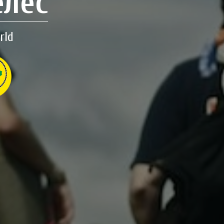
елес
rld