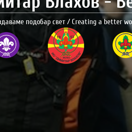
итар Влахов - В
здаваме подобар свет / Creating a better wo