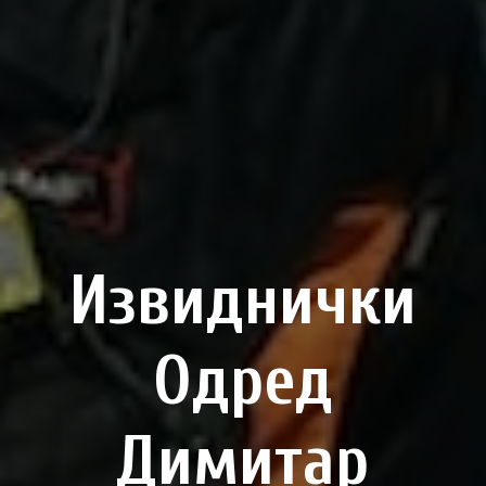
Извиднички
Одред
Димитар