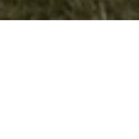
Извиднички одред “Димитар Влахов“
грантист на Цивика мобилитас