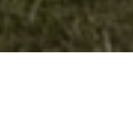
Иницијативата “Walk&Talk”
реализирана во Велес во месноста
Пешти