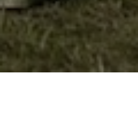
Извидничкото движење претставено
преку најстариот одред “Димитар
Влахов“-Велес