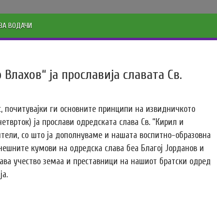
ЗА ВОДАЧИ
лахов“ ја прославија славата Св.
, почитувајки ги основните принципи на извидничкото
четврток) ја прослави одредската слава Св. “Кирил и
ители, со што ја дополнуваме и нашата воспитно-образовна
нешните кумови на одредска слава беа Благој Јорданов и
ава учество земаа и преставници на нашиот братски одред
ја.