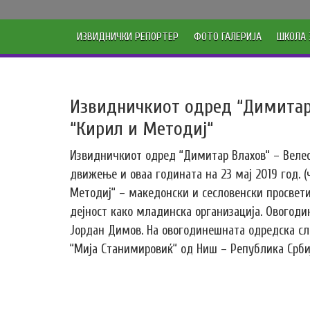
ИЗВИДНИЧКИ РЕПОРТЕР
ФОТО ГАЛЕРИЈА
ШКОЛА 
Извидничкиот одред “Димитар В
“Кирил и Методиј“
Извидничкиот одред “Димитар Влахов“ – Велес
движење и оваа годината на 23 мај 2019 год. (
Методиј“ – македонски и сесловенски просвет
дејност како младинска организација. Овогоди
Јордан Димов. На овогодинешната одредска сл
“Мија Станимировиќ“ од Ниш – Република Срби