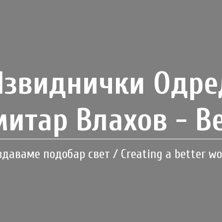
Извиднички Одре
итар Влахов - В
здаваме подобар свет / Creating a better wo