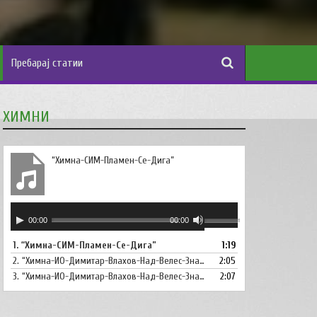
ХИМНИ
“Химна-СИМ-Пламен-Се-Дига”
Аудио
Користете
00:00
00:00
плејер
ги
1.
“Химна-СИМ-Пламен-Се-Дига”
1:19
копшињата
2.
“Химна-ИО-Димитар-Влахов-Над-Велес-Знаме-Се-Вее”
Горна
2:05
стрела/
3.
“Химна-ИО-Димитар-Влахов-Над-Велес-Знаме-Се-Вее-Инструментал”
2:07
Долна
стрелка,