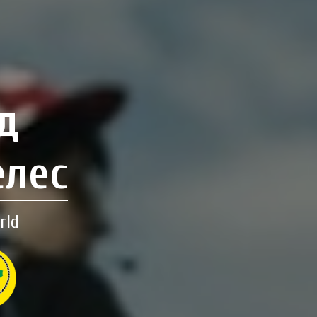
д
елес
rld