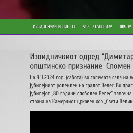
ИЗВИДНИЧКИ РЕПОРТЕР
ФОТО ГАЛЕРИЈА
ШКОЛА 
Извидничкиот одред “Димитар 
општинско признание Спомен 
На 9.11.2024 год. (сабота) во големата сала на
јубилејниот роденден на градот Велес. Во при
јубилејот „80 години слободен Велес“ започна
страна на Камерниот црковен хор „Свети Вели