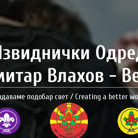
Извиднички Одре
итар Влахов - В
здаваме подобар свет / Creating a better wo