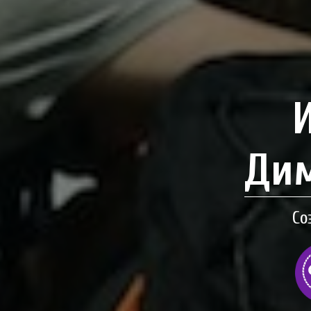
Дим
Со