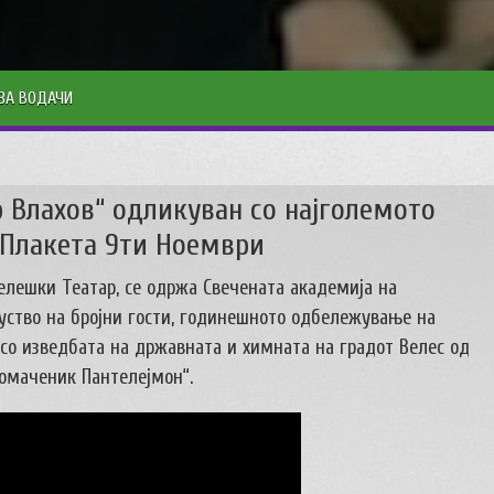
ЗА ВОДАЧИ
Влахов“ одликуван со најголемото
Плакета 9ти Ноември
 велешки Театар, се одржа Свечената академија на
суство на бројни гости, годинешното одбележување на
 со изведбата на државната и химната на градот Велес од
комаченик Пантелејмон“.