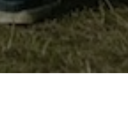
Извидничка новогодишна забава
На 27 декември 2008
год. (сабота),