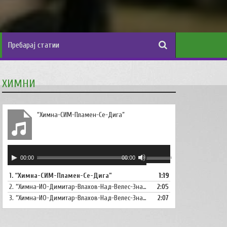
ХИМНИ
“Химна-СИМ-Пламен-Се-Дига”
Аудио
Користете
00:00
00:00
плејер
ги
1.
“Химна-СИМ-Пламен-Се-Дига”
1:19
копшињата
2.
“Химна-ИО-Димитар-Влахов-Над-Велес-Знаме-Се-Вее”
Горна
2:05
стрела/
3.
“Химна-ИО-Димитар-Влахов-Над-Велес-Знаме-Се-Вее-Инструментал”
2:07
Долна
стрелка,