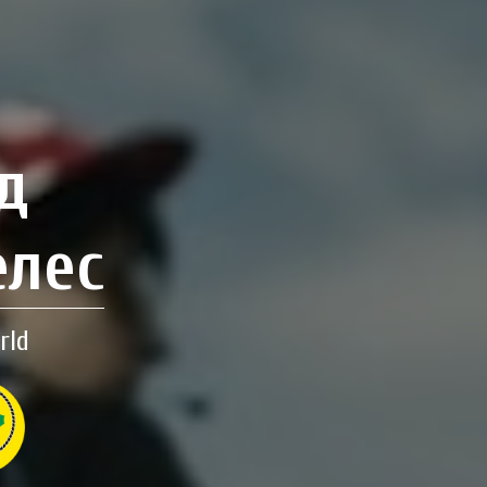
д
елес
rld