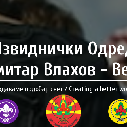
Извиднички Одре
итар Влахов - В
здаваме подобар свет / Creating a better wo