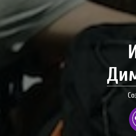
Дим
Со