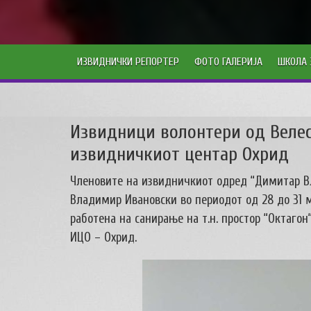
ИЗВИДНИЧКИ РЕПОРТЕР
ФОТО ГАЛЕРИЈА
ШКОЛА 
Извидници волонтери од Велес
извидничкиот центар Охрид
Членовите на извидничкиот одред “Димитар Вла
Владимир Ивановски во периодот од 28 до 31 м
работена на санирање на т.н. простор “Октагон
ИЦО – Охрид.