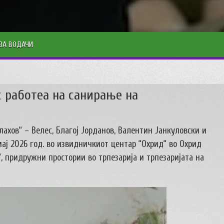
ЗА ВОДАЧИ
 работеа на санирање на
хов“ – Велес, Благој Јорданов, Валентин Јанкуловски и
ај 2026 год. во извидничкиот центар “Охрид“ во Охрид
“, придружни простории во трпезарија и трпезаријата на