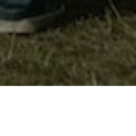
Извидниците од Велес учесници на
летни кампови