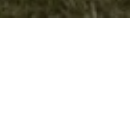
Извидниците активни во гасењето на
шумскиот пожар на Галичица