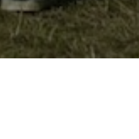
Избран новиот Началник на СИМ
На 20 февруари во просаториите на СИМ,
новото старешинството ја одржа првата
седница. Мегу другото на дневен ред беше
и избор на Началник и Биро на СИМ.По долга
расправа по пријавените кандидати